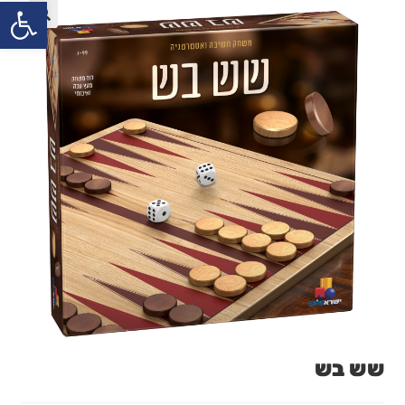
פתח
שש בש