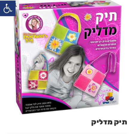
פתח
תיק מדליק