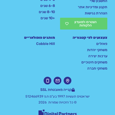
החשבון שלי
6-8 שנים
תקנון ומדיניות אתר
8-10 שנים
הצהרת נגישות
+10 שנים
הצטרפו למועדון
הלקוחות
צעצועים לפי קטגוריה
מותגים פופולאריים
פאזלים
Cobble Hill
משחקי יהדות
ערכות יצירה
משחקים חינוכיים
משחקי חברה
קנייה מאובטחת SSL
ישראטויס תעשיות 1997 בע"מ ח.פ 512466939
© כל הזכויות שמורות 2026