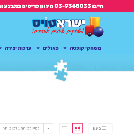
חייגו 03-9368033 מיגוון פריטים במבצע ובנוסף משלוח חינם בקנייה מעל 149 ש"ח
משחקי קופסה
פאזלים
ערכות יצירה
סינון
למיין לפי המעודכן ביותר