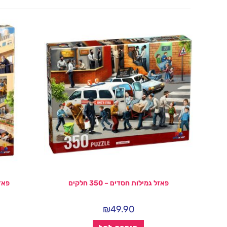
פאזל גמילות חסדים – 350 חלקים
פאזל 
₪
49.90