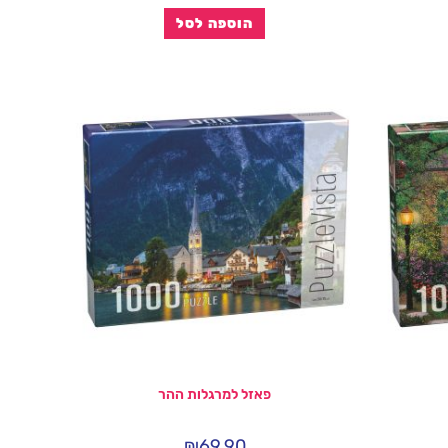
הוספה לסל
פאזל למרגלות ההר
₪
69.90